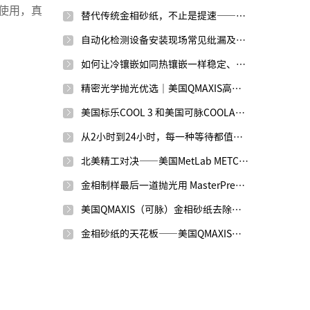
使用，真
替代传统金相砂纸，不止是提速——美国可脉金刚石研磨盘
自动化检测设备安装现场常见纰漏及检查指南
如何让冷镶嵌如同热镶嵌一样稳定、统一
精密光学抛光优选｜美国QMAXIS高纯度氧化铈抛光液
美国标乐COOL 3 和美国可脉COOLANT金相切割冷却润滑液效果如何？
从2小时到24小时，每一种等待都值得——QMAXIS冷镶嵌树脂
北美精工对决——美国MetLab METCUT-7与美国标乐IsoMet 1000
金相制样最后一道抛光用 MasterPrep，还是 MasterMet 2？
美国QMAXIS（可脉）金相砂纸去除率高
金相砂纸的天花板——美国QMAXIS碳化硅砂纸