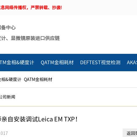
息网络传播权，严禁转载、抄袭!
储备中心
度计、显微镜原装进口供应链
ATM金相&硬度计
QATM金相耗材
DEFTEST视觉检测
AK
金相&硬度计
QATM金相耗材
公司新闻
自安装调试Leica EM TXP！
017
返回