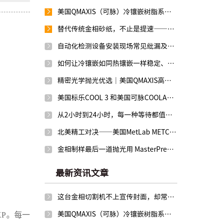
美国QMAXIS（可脉）冷镶嵌树脂系列，从容应对每一类制样需求
替代传统金相砂纸，不止是提速——美国可脉金刚石研磨盘
自动化检测设备安装现场常见纰漏及检查指南
如何让冷镶嵌如同热镶嵌一样稳定、统一
精密光学抛光优选｜美国QMAXIS高纯度氧化铈抛光液
美国标乐COOL 3 和美国可脉COOLANT金相切割冷却润滑液效果如何？
从2小时到24小时，每一种等待都值得——QMAXIS冷镶嵌树脂
北美精工对决——美国MetLab METCUT-7与美国标乐IsoMet 1000
金相制样最后一道抛光用 MasterPrep，还是 MasterMet 2？
最新资讯文章
这台金相切割机不上宣传封面，却常在实验室里默默“值班”
TXP。每一
美国QMAXIS（可脉）冷镶嵌树脂系列，从容应对每一类制样需求