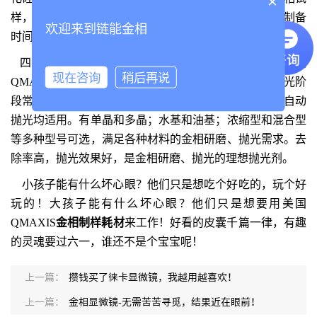
×
样，表面划痕小，利于后续抛光工序，可有效缩短试样制备
欢迎来到链能金相
时间。
四、用金刚石抛光液提升你的工作幸福感，原装进口美国
现在咨询
稍后再说
QMAXIS
（可脉）
金刚石抛光液
，是金相制样研磨、抛光阶
段常用的高品质金刚石抛光剂，无毒环保，手动抛光和自动
抛光均适用。有单晶和多晶；水基和油基；浓缩型和混合型
等多种型号可选，满足各种材料的金相研磨、抛光需求。去
除率高，抛光效果好，是金相研磨、抛光的理想抛光剂。
小孩子能有什么坏心眼？他们只是想吃个好吃的，玩个好
玩的！大孩子能有什么坏心眼？他们只是想要用美国
QMAXIS
金相制样耗材
来工作！好看的皮囊千篇一律，有趣
的灵魂要过六一，谁还不是个宝宝呢！
上一篇：
攒钱买了徕卡显微镜，我越用越喜欢！
上一篇：
金相显微镜-无需苦苦寻觅，结果近在眼前！