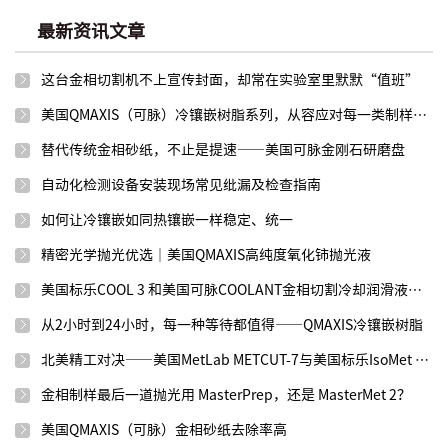
最新资讯文章
这台金相切割机不上宣传封面，却常在实验室里默默“值班”
美国QMAXIS（可脉）冷镶嵌树脂系列，从容应对每一类制样需求
替代传统金相砂纸，不止是提速——美国可脉金刚石研磨盘
自动化检测设备安装现场常见纰漏及检查指南
如何让冷镶嵌如同热镶嵌一样稳定、统一
精密光学抛光优选｜美国QMAXIS高纯度氧化铈抛光液
美国标乐COOL 3 和美国可脉COOLANT金相切割冷却润滑液效果如何？
从2小时到24小时，每一种等待都值得——QMAXIS冷镶嵌树脂
北美精工对决——美国MetLab METCUT-7与美国标乐IsoMet 1000
金相制样最后一道抛光用 MasterPrep，还是 MasterMet 2？
美国QMAXIS（可脉）金相砂纸去除率高