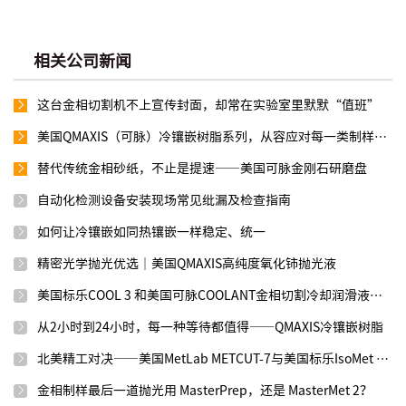
相关公司新闻
这台金相切割机不上宣传封面，却常在实验室里默默“值班”
美国QMAXIS（可脉）冷镶嵌树脂系列，从容应对每一类制样需求
替代传统金相砂纸，不止是提速——美国可脉金刚石研磨盘
自动化检测设备安装现场常见纰漏及检查指南
如何让冷镶嵌如同热镶嵌一样稳定、统一
精密光学抛光优选｜美国QMAXIS高纯度氧化铈抛光液
美国标乐COOL 3 和美国可脉COOLANT金相切割冷却润滑液效果如何？
从2小时到24小时，每一种等待都值得——QMAXIS冷镶嵌树脂
北美精工对决——美国MetLab METCUT-7与美国标乐IsoMet 1000
金相制样最后一道抛光用 MasterPrep，还是 MasterMet 2？