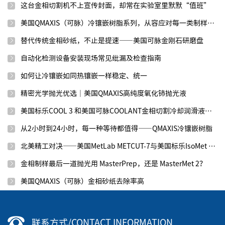
这台金相切割机不上宣传封面，却常在实验室里默默“值班”
美国QMAXIS（可脉）冷镶嵌树脂系列，从容应对每一类制样需求
替代传统金相砂纸，不止是提速——美国可脉金刚石研磨盘
自动化检测设备安装现场常见纰漏及检查指南
如何让冷镶嵌如同热镶嵌一样稳定、统一
精密光学抛光优选｜美国QMAXIS高纯度氧化铈抛光液
美国标乐COOL 3 和美国可脉COOLANT金相切割冷却润滑液效果如何？
从2小时到24小时，每一种等待都值得——QMAXIS冷镶嵌树脂
北美精工对决——美国MetLab METCUT-7与美国标乐IsoMet 1000
金相制样最后一道抛光用 MasterPrep，还是 MasterMet 2？
美国QMAXIS（可脉）金相砂纸去除率高
联系方式/CONTACT INFORMATION