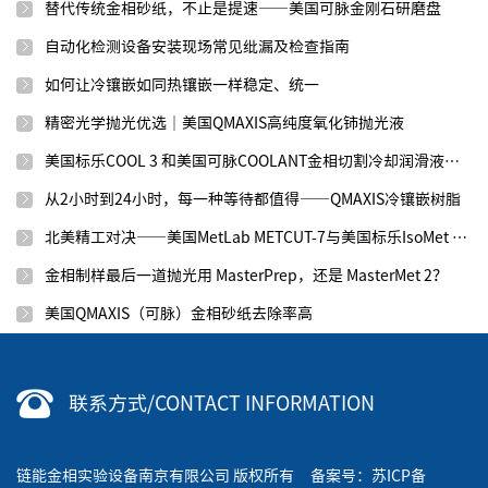
替代传统金相砂纸，不止是提速——美国可脉金刚石研磨盘
自动化检测设备安装现场常见纰漏及检查指南
如何让冷镶嵌如同热镶嵌一样稳定、统一
精密光学抛光优选｜美国QMAXIS高纯度氧化铈抛光液
美国标乐COOL 3 和美国可脉COOLANT金相切割冷却润滑液效果如何？
从2小时到24小时，每一种等待都值得——QMAXIS冷镶嵌树脂
北美精工对决——美国MetLab METCUT-7与美国标乐IsoMet 1000
金相制样最后一道抛光用 MasterPrep，还是 MasterMet 2？
美国QMAXIS（可脉）金相砂纸去除率高
联系方式/CONTACT INFORMATION
链能金相实验设备南京有限公司 版权所有 备案号：
苏ICP备