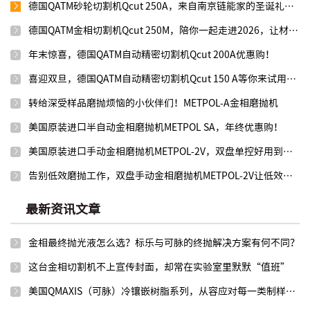
德国QATM砂轮切割机Qcut 250A，来自南京链能家的圣诞礼物！
德国QATM金相切割机Qcut 250M，陪你一起走进2026，让材料切割快人一步！
年末惊喜，德国QATM自动精密切割机Qcut 200A优惠购！
喜迎双旦，德国QATM自动精密切割机Qcut 150 A等你来试用选购！
转给深受样品磨抛烦恼的小伙伴们！METPOL-A金相磨抛机
美国原装进口半自动金相磨抛机METPOL SA，年终优惠购！
美国原装进口手动金相磨抛机METPOL-2V，双盘单控好用到飞起！
告别低效磨抛工作，双盘手动金相磨抛机METPOL-2V让低效撤退！
最新资讯文章
金相最终抛光液怎么选？标乐与可脉的终抛解决方案有何不同？
这台金相切割机不上宣传封面，却常在实验室里默默“值班”
美国QMAXIS（可脉）冷镶嵌树脂系列，从容应对每一类制样需求