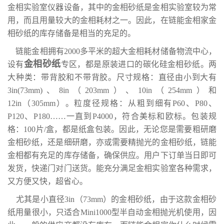
金相实验室仪器设备，其中的金相砂纸是金相实验室较为常
用，而且用量较大的金相耗材之一。因此，在链能金相家金
相砂纸的库存储备是相当的充足的。
链能金相拥有2000多平米的超大金相耗材储备物流中心，
金相砂纸
设有
专区，都是原装进口的碳化硅金相砂纸。两
大种类：带背胶和不带背胶。尺寸规格：直径由小到大有
3in(73mm)、8in（203mm）、10in（254mm）和
12in（305mm）。粒度径规格：从粗到细有P60、P80、
P120、P180……一直到P4000，符合美标和欧标。包装规
格：100片/盒，都是纸盒包装。因此，无论您是需要粗研磨
金相砂纸，还是细研磨，亦或需要精抛光的金相砂纸，链能
金相都有充足的库存储备，确保供应。用户下订单当日即可
发货，快递门对门送货。能充分满足金相实验室各种需求，
又方便又快，超省心。
尤其是小直径3in（73mm）的金相砂纸，由于这款金相砂
纸用量很小，只适合Mini1000型半自动金相抛光机使用，因