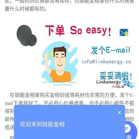
此，一般的供应商都没有库存，而链能金相家你什么时候需
要什么时候都有的。
在链能金相家购买金相砂纸等耗材也非常的方便，发个E-
mail下单就好了。不必担心价格虚高，也不必担心邮件不能
×
得到及时回复。链能金相的商务团队会在第一时间回复您的
邮件，处理您的订单，保证在较短时间内将您订购的金相砂
欢迎来到链能金相
纸送到您的手中。
链能金相还有一支专业高效的服务团队，您在金相样品制